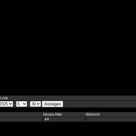
 Liste
-
-
Neues Alter
Wohnort
44