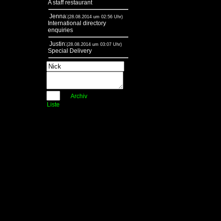
A staff restaurant
Jenna:
(28.08.2014 um 02:56 Uhr)
International directory
enquiries
Justin:
(28.08.2014 um 03:07 Uhr)
Special Delivery
Archiv
Liste