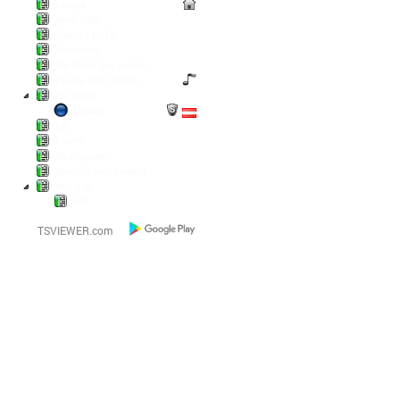
Lounge
Anno 1800
Diablo / POE2
Battlefield
Die Wickinger sind los
Escape from Tarkov
Pal World
Felix01
LoL
Pokern
Steamgames
Warriors and Traders
World of...
AFK