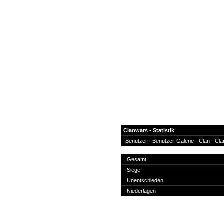
Clanwars - Statistik
Benutzer
-
Benutzer-Galerie
-
Clan
- Cla
News
Gesamt
Forum
Siege
Unentschieden
COD-4 Ultrastats
Niederlagen
Gästebuch
Registrieren
Passwort Vergessen?