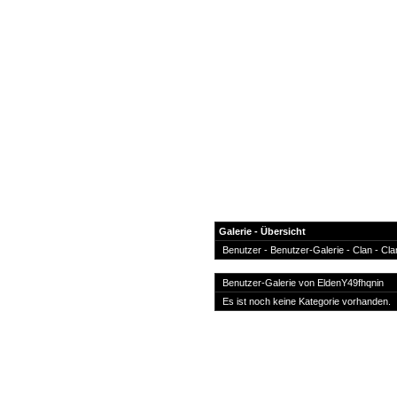
Galerie - Übersicht
Benutzer
- Benutzer-Galerie -
Clan
-
Cla
News
Benutzer-Galerie von
EldenY49fhqnin
Forum
Es ist noch keine Kategorie vorhanden.
COD-4 Ultrastats
Gästebuch
Registrieren
Passwort Vergessen?