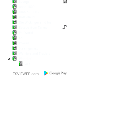
Lounge
Anno 1800
Diablo / POE2
Battlefield
Die Wickinger sind los
Escape from Tarkov
Pal World
LoL
Pokern
Steamgames
Warriors and Traders
World of...
AFK