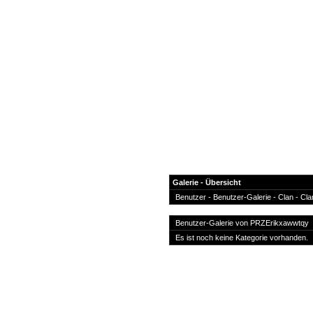
Galerie - Übersicht
Benutzer
- Benutzer-Galerie -
Clan
-
Cla
News
Benutzer-Galerie von
PRZErikxawwtqy
Forum
Es ist noch keine Kategorie vorhanden.
COD-4 Ultrastats
Gästebuch
Registrieren
Passwort Vergessen?