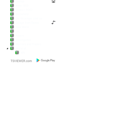
Lounge
Anno 1800
Diablo / POE2
Battlefield
Die Wickinger sind los
Escape from Tarkov
New World
LoL
Pokern
Steamgames
Warriors and Traders
World of...
AFK