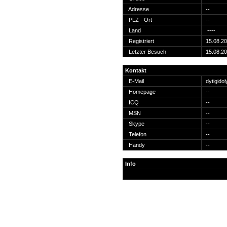
Suche
Adresse
--
PLZ - Ort
--
Land
----
Registriert
15.08.2
Letzter Besuch
15.08.2
Team
Kontakt
Member
E-Mail
dytigido
Clanwars
Homepage
--
Awards
ICQ
--
Geschichte
MSN
--
Regeln
Skype
--
Telefon
--
Handy
--
Info
Community
Servers
Downloads
Kalender
Links