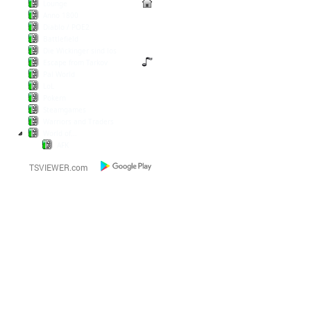
Lounge
Anno 1800
Diablo / POE2
Battlefield
Die Wickinger sind los
Escape from Tarkov
Pal World
LoL
Pokern
Steamgames
Warriors and Traders
World of...
AFK