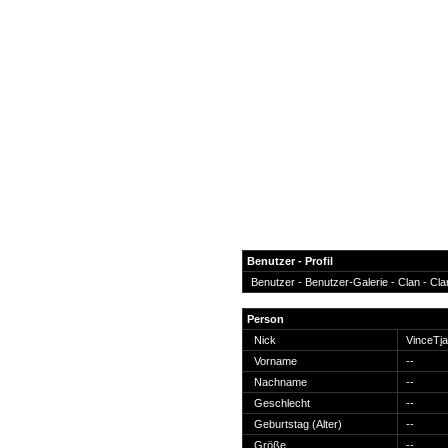
Benutzer - Profil
Benutzer -
Benutzer-Galerie
-
Clan
-
Cla
News
Person
Forum
Nick
VinceTj
Vorname
--
COD-4 Ultrastats
Nachname
--
Gästebuch
Geschlecht
--
Registrieren
Geburtstag (Alter)
--
Passwort Vergessen?
Größe
--