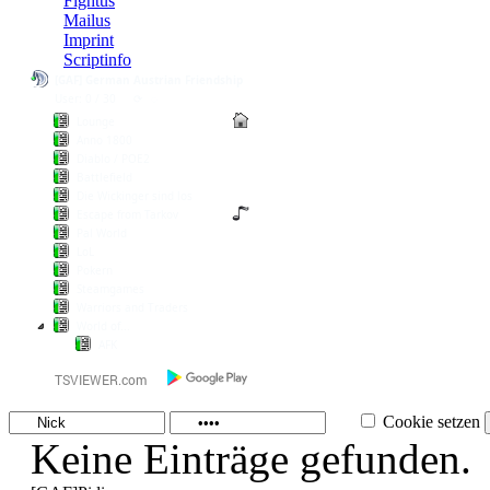
Fightus
Mailus
Imprint
Scriptinfo
[GAF] German Austrian Friendship
User: 0 / 30
⟳
◌
Lounge
Anno 1800
Diablo / POE2
Battlefield
Die Wickinger sind los
Escape from Tarkov
Pal World
LoL
Pokern
Steamgames
Warriors and Traders
World of...
AFK
Cookie setzen
Keine Einträge gefunden.