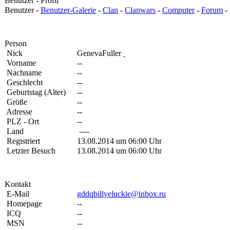
Benutzer - Profil
Benutzer -
Benutzer-Galerie
-
Clan
-
Clanwars
-
Computer
-
Forum
-
Person
Nick
GenevaFuller
Vorname
--
Nachname
--
Geschlecht
--
Geburtstag (Alter)
--
Größe
--
Adresse
--
PLZ - Ort
--
Land
----
Registriert
13.08.2014 um 06:00 Uhr
Letzter Besuch
13.08.2014 um 06:00 Uhr
Kontakt
E-Mail
gddqbillyeluckie@inbox.ru
Homepage
--
ICQ
--
MSN
--