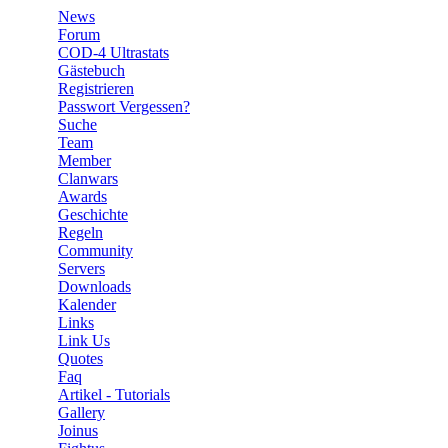
News
Forum
COD-4 Ultrastats
Gästebuch
Registrieren
Passwort Vergessen?
Suche
Team
Member
Clanwars
Awards
Geschichte
Regeln
Community
Servers
Downloads
Kalender
Links
Link Us
Quotes
Faq
Artikel - Tutorials
Gallery
Joinus