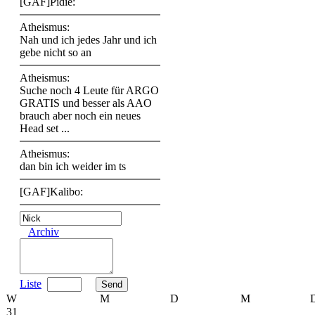
[GAF]Pidie:
Atheismus:
Nah und ich jedes Jahr und ich
gebe nicht so an
Atheismus:
Suche noch 4 Leute für ARGO
GRATIS und besser als AAO
brauch aber noch ein neues
Head set ...
Atheismus:
dan bin ich weider im ts
[GAF]Kalibo:
Archiv
Liste
W
M
D
M
31