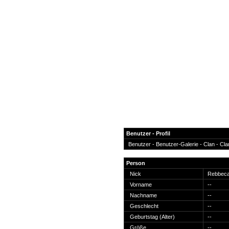
Benutzer - Profil
Benutzer -
Benutzer-Galerie
-
Clan
-
Cla
News
Person
Forum
Nick
Rebbec
Vorname
--
COD-4 Ultrastats
Nachname
--
Gästebuch
Geschlecht
--
Registrieren
Geburtstag (Alter)
--
Passwort Vergessen?
Größe
--