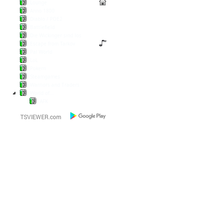
Lounge
Anno 1800
Diablo / POE2
Battlefield
Die Wickinger sind los
Escape from Tarkov
Pal World
LoL
Pokern
Steamgames
Warriors and Traders
World of...
AFK