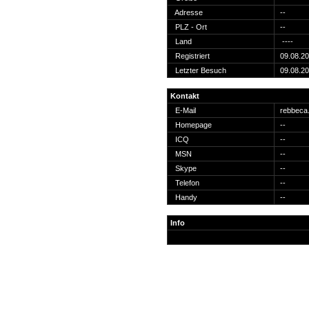
Suche
Adresse
--
PLZ - Ort
--
Land
----
Registriert
09.08.2
Letzter Besuch
09.08.2
Team
Kontakt
Member
E-Mail
rebbeca
Clanwars
Homepage
--
Awards
ICQ
--
Geschichte
MSN
--
Regeln
Skype
--
Telefon
--
Handy
--
Info
Community
Servers
Downloads
Kalender
Links