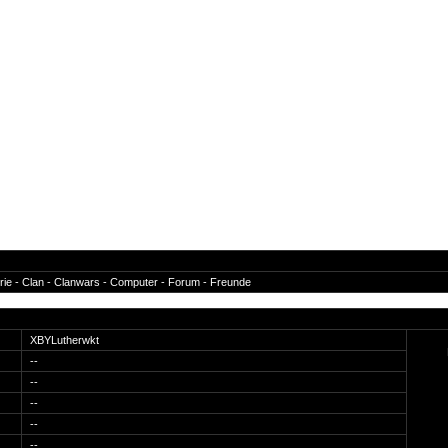
rie
-
Clan
-
Clanwars
-
Computer
-
Forum
-
Freunde
XBYLutherwkt
--
--
--
--
--