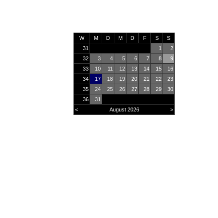
W
M
D
M
D
F
S
S
31
1
2
32
3
4
5
6
7
8
9
33
10
11
12
13
14
15
16
34
17
18
19
20
21
22
23
35
24
25
26
27
28
29
30
36
31
<
August 2026
>
Online
11
Heute
732
Monat
35495
Gesamt
2933680