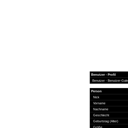
Benutzer - Profil
Benutzer -
Benutzer-Gale
News
Person
Forum
Nick
Vorname
COD-4 Ultrastats
Nachname
Gästebuch
Geschlecht
Registrieren
Geburtstag (Alter)
Passwort Vergessen?
Größe