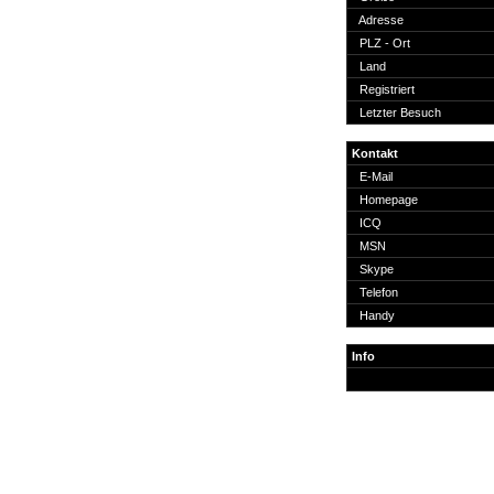
Suche
Adresse
PLZ - Ort
Land
Registriert
Letzter Besuch
Team
Kontakt
Member
E-Mail
Clanwars
Homepage
Awards
ICQ
Geschichte
MSN
Regeln
Skype
Telefon
Handy
Info
Community
Servers
Downloads
Kalender
Links