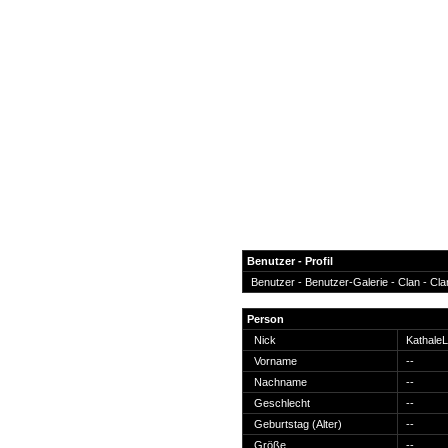
Benutzer - Profil
Benutzer -
Benutzer-Galerie
-
Clan
-
Cla
News
Person
Forum
Nick
Kathale
Vorname
--
COD-4 Ultrastats
Nachname
--
Gästebuch
Geschlecht
--
Registrieren
Geburtstag (Alter)
--
Passwort Vergessen?
Größe
--