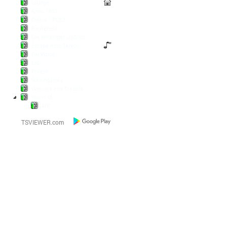
Lounge
Anno 1800
Diablo / POE2
Battlefield
Die Wickinger sind los
Escape from Tarkov
Pal World
LoL
Pokern
Steamgames
Warriors and Traders
World of...
AFK