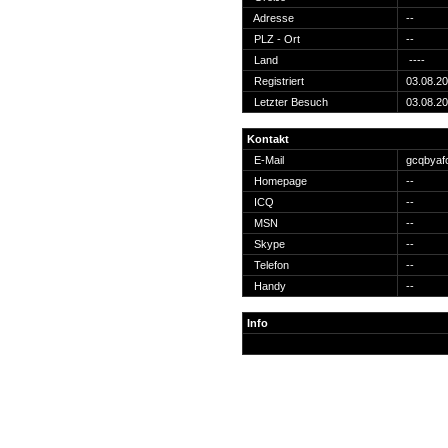
Suche
Adresse
--
PLZ - Ort
--
Land
----
Registriert
03.08.2
Letzter Besuch
03.08.2
Team
Kontakt
Member
E-Mail
gcqbya
Clanwars
Homepage
--
Awards
ICQ
--
Geschichte
MSN
--
Regeln
Skype
--
Telefon
--
Handy
--
Info
Community
Servers
Downloads
Kalender
Links