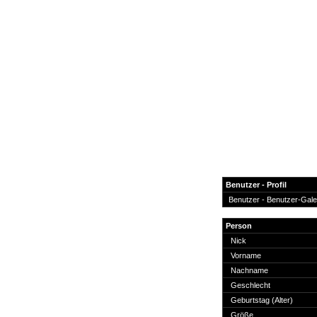
Benutzer - Profil
Benutzer -
Benutzer-Gale
News
Person
Forum
Nick
Vorname
COD-4 Ultrastats
Nachname
Gästebuch
Geschlecht
Registrieren
Geburtstag (Alter)
Passwort Vergessen?
Größe