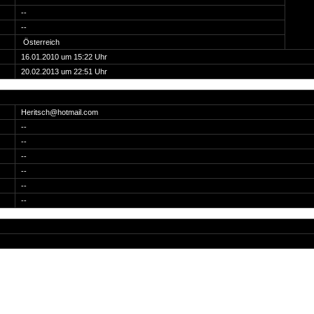
--
--
Österreich
16.01.2010 um 15:22 Uhr
20.02.2013 um 22:51 Uhr
Heritsch@hotmail.com
--
--
--
--
--
--