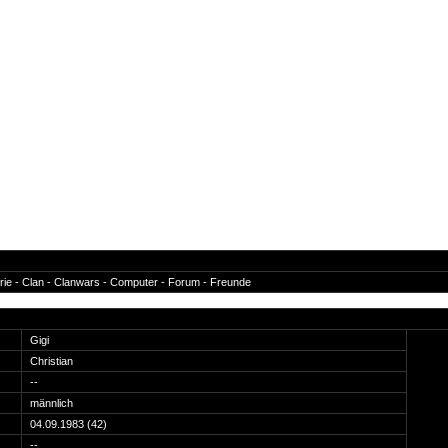
rie
-
Clan
-
Clanwars
-
Computer
-
Forum
-
Freunde
Gigi
Christian
--
männlich
04.09.1983 (42)
--