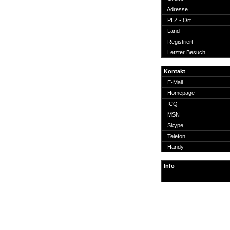
Suche
Adresse
PLZ - Ort
Land
Registriert
Letzter Besuch
Team
Kontakt
Member
E-Mail
Clanwars
Homepage
Awards
ICQ
Geschichte
MSN
Regeln
Skype
Telefon
Handy
Info
Community
Servers
Downloads
Kalender
Links