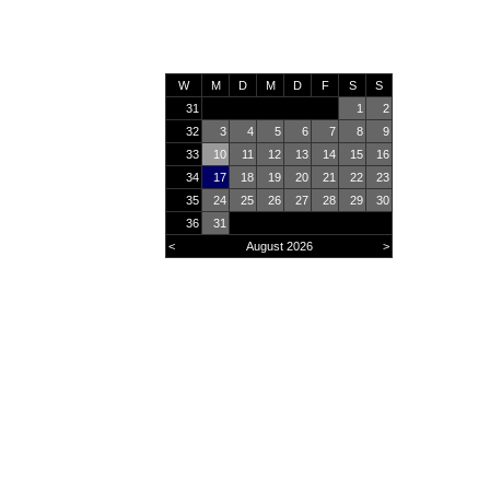
W
M
D
M
D
F
S
S
31
1
2
32
3
4
5
6
7
8
9
33
10
11
12
13
14
15
16
34
17
18
19
20
21
22
23
35
24
25
26
27
28
29
30
36
31
<
August 2026
>
Online
5
Heute
238
Monat
36160
Gesamt
2934345