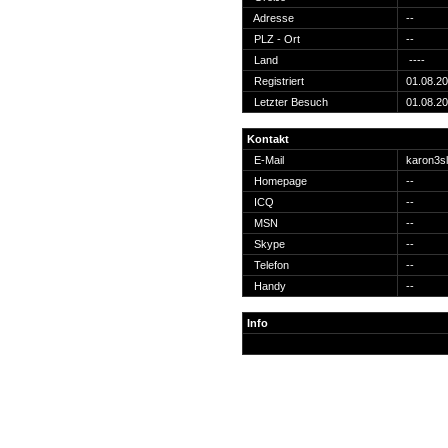
Suche
Adresse
--
PLZ - Ort
--
Land
----
Registriert
01.08.2
Letzter Besuch
01.08.2
Team
Kontakt
Member
E-Mail
karon3
Clanwars
Homepage
--
Awards
ICQ
--
Geschichte
MSN
--
Regeln
Skype
--
Telefon
--
Handy
--
Info
Community
Servers
Downloads
Kalender
Links