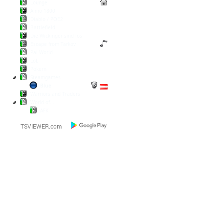
Lounge
Anno 1800
Diablo / POE2
Battlefield
Die Wickinger sind los
Escape from Tarkov
Pal World
LoL
Pokern
Steamgames
Blue
Warriors and Traders
World of...
AFK