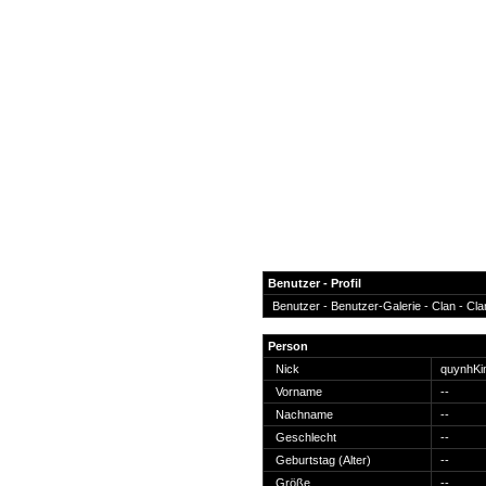
Benutzer - Profil
Benutzer -
Benutzer-Galerie
-
Clan
-
Cla
News
Person
Forum
Nick
quynhK
Vorname
--
COD-4 Ultrastats
Nachname
--
Gästebuch
Geschlecht
--
Registrieren
Geburtstag (Alter)
--
Passwort Vergessen?
Größe
--