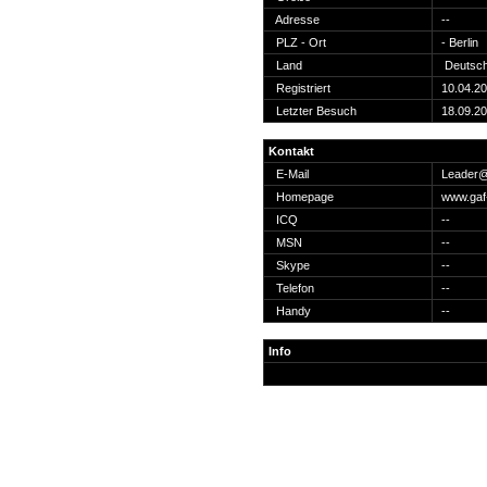
Suche
Adresse
--
PLZ - Ort
- Berlin
Land
Deutsch
Registriert
10.04.2
Letzter Besuch
18.09.2
Team
Kontakt
Member
E-Mail
Leader@
Clanwars
Homepage
www.gaf
Awards
ICQ
--
Geschichte
MSN
--
Regeln
Skype
--
Telefon
--
Handy
--
Info
Community
Servers
Downloads
Kalender
Links