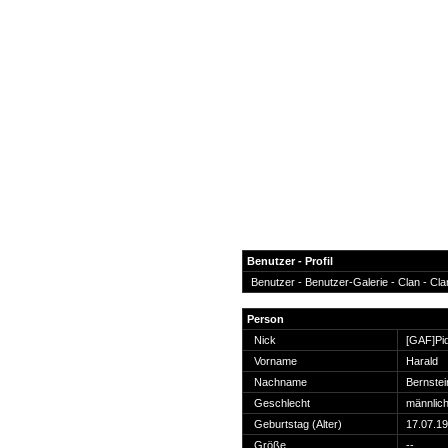
Benutzer - Profil
Benutzer -
Benutzer-Galerie
-
Clan
-
Cla
News
Person
Forum
Nick
[GAF]Pi
Vorname
Harald
COD-4 Ultrastats
Nachname
Bernstei
Gästebuch
Geschlecht
männlic
Registrieren
Geburtstag (Alter)
17.07.19
Passwort Vergessen?
Größe
--