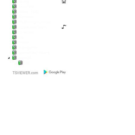
Lounge
Anno 1800
Diablo / POE2
Battlefield
Die Wickinger sind los
Escape from Tarkov
Pal World
LoL
Pokern
Steamgames
Warriors and Traders
World of...
AFK