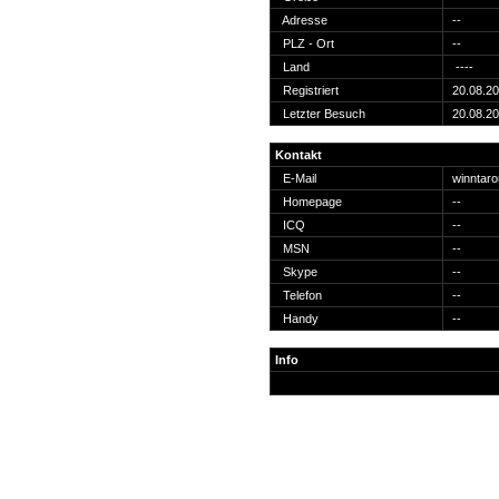
Suche
Adresse
--
PLZ - Ort
--
Land
----
Registriert
20.08.2
Letzter Besuch
20.08.2
Team
Kontakt
Member
E-Mail
winntar
Clanwars
Homepage
--
Awards
ICQ
--
Geschichte
MSN
--
Regeln
Skype
--
Telefon
--
Handy
--
Info
Community
Servers
Downloads
Kalender
Links