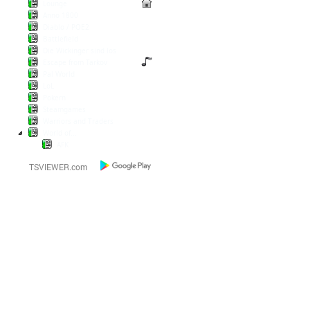
Lounge
Anno 1800
Diablo / POE2
Battlefield
Die Wickinger sind los
Escape from Tarkov
Pal World
LoL
Pokern
Steamgames
Warriors and Traders
World of...
AFK