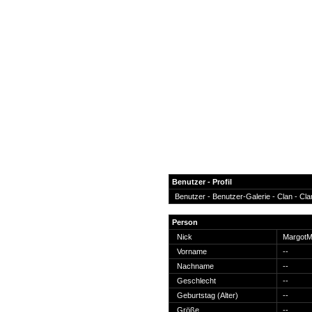
Benutzer - Profil
Benutzer -
Benutzer-Galerie
-
Clan
-
Cla
News
Person
Forum
Nick
MargotM
Vorname
--
COD-4 Ultrastats
Nachname
--
Gästebuch
Geschlecht
--
Registrieren
Geburtstag (Alter)
--
Passwort Vergessen?
Größe
--