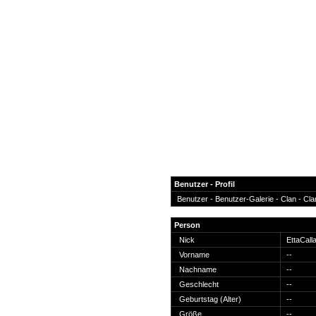
Benutzer - Profil
Benutzer -
Benutzer-Galerie
-
Clan
-
Cla
News
Person
Forum
Nick
EttaCal
Vorname
--
COD-4 Ultrastats
Nachname
--
Gästebuch
Geschlecht
--
Registrieren
Geburtstag (Alter)
--
Passwort Vergessen?
Größe
--