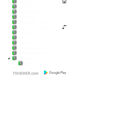
Lounge
Anno 1800
Diablo / POE2
Battlefield
Die Wickinger sind los
Escape from Tarkov
Pal World
LoL
Pokern
Steamgames
Warriors and Traders
World of...
AFK