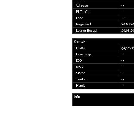
Suche
Adresse
--
PLZ - Ort
--
Land
----
Registriert
20.08.2
Letzter Besuch
20.08.2
Team
Kontakt
Member
E-Mail
gayle64
Clanwars
Homepage
--
Awards
ICQ
--
Geschichte
MSN
--
Regeln
Skype
--
Telefon
--
Handy
--
Info
Community
Servers
Downloads
Kalender
Links