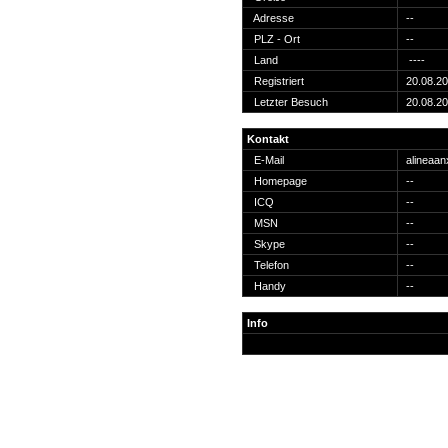
Suche
Adresse
--
PLZ - Ort
--
Land
----
Registriert
20.08.2
Letzter Besuch
20.08.2
Team
Kontakt
Member
E-Mail
alineaa
Clanwars
Homepage
--
Awards
ICQ
--
Geschichte
MSN
--
Regeln
Skype
--
Telefon
--
Handy
--
Info
Community
Servers
Downloads
Kalender
Links