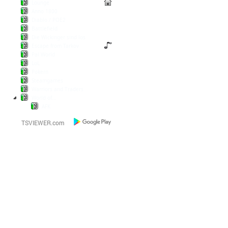
Lounge
Anno 1800
Diablo / POE2
Battlefield
Die Wickinger sind los
Escape from Tarkov
Pal World
LoL
Pokern
Steamgames
Warriors and Traders
World of...
AFK