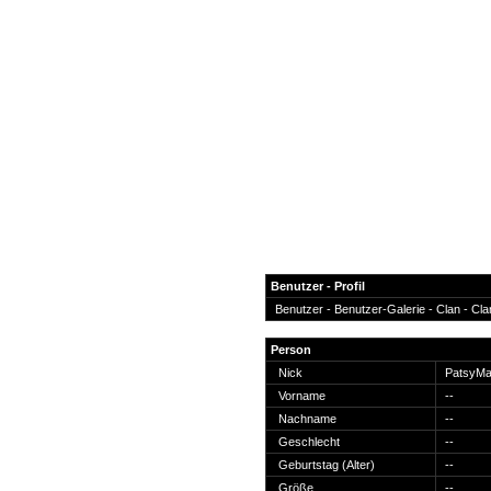
Benutzer - Profil
Benutzer -
Benutzer-Galerie
-
Clan
-
Cla
News
Person
Forum
Nick
PatsyM
Vorname
--
COD-4 Ultrastats
Nachname
--
Gästebuch
Geschlecht
--
Registrieren
Geburtstag (Alter)
--
Passwort Vergessen?
Größe
--