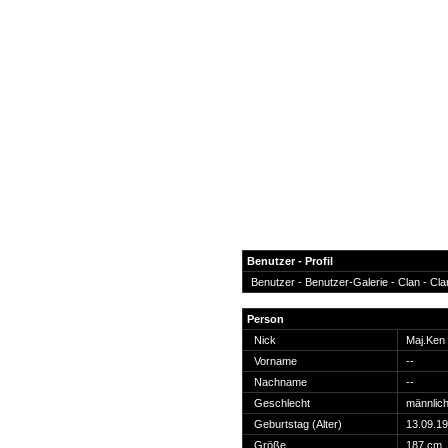
Benutzer - Profil
Benutzer -
Benutzer-Galerie
-
Clan
-
Cla
News
Person
Forum
Nick
Maj.Ken
Vorname
--
COD-4 Ultrastats
Nachname
--
Gästebuch
Geschlecht
männlic
Registrieren
Geburtstag (Alter)
13.09.19
Passwort Vergessen?
Größe
187 cm