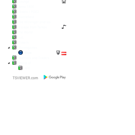
Lounge
Anno 1800
Diablo / POE2
Battlefield
Die Wickinger sind los
Escape from Tarkov
Pal World
LoL
Pokern
Steamgames
Blue
Warriors and Traders
World of...
AFK