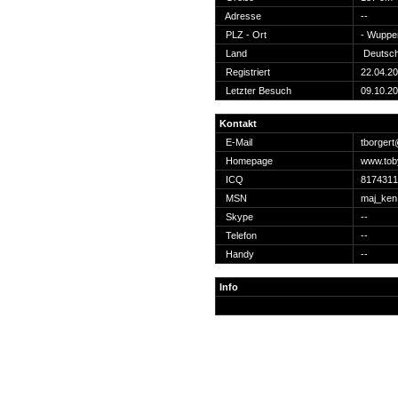
Suche
Adresse
--
PLZ - Ort
- Wupper
Land
Deutsch
Registriert
22.04.2
Letzter Besuch
09.10.2
Team
Kontakt
Member
E-Mail
tborger
Clanwars
Homepage
www.tob
Awards
ICQ
8174311
Geschichte
MSN
maj_ke
Regeln
Skype
--
Telefon
--
Handy
--
Info
Community
Servers
Downloads
Kalender
Links