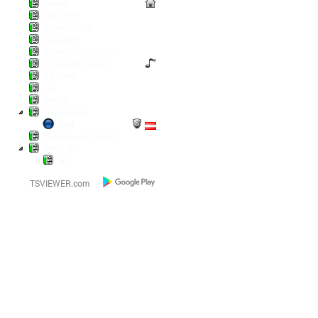
Lounge
Anno 1800
Diablo / POE2
Battlefield
Die Wickinger sind los
Escape from Tarkov
Pal World
LoL
Pokern
Steamgames
Blue
Warriors and Traders
World of...
AFK