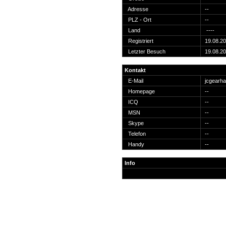
Suche
Adresse
--
PLZ - Ort
--
Land
----
Registriert
19.08.2
Letzter Besuch
19.08.2
Team
Kontakt
Member
E-Mail
jcgearh
Clanwars
Homepage
--
Awards
ICQ
--
Geschichte
MSN
--
Regeln
Skype
--
Telefon
--
Handy
--
Info
Community
Servers
Downloads
Kalender
Links