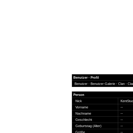
Benutzer - Profil
Benutzer -
Benutzer-Galerie
-
Clan
-
Cla
News
Person
Forum
Nick
KentStu
Vorname
--
COD-4 Ultrastats
Nachname
--
Gästebuch
Geschlecht
--
Registrieren
Geburtstag (Alter)
--
Passwort Vergessen?
Größe
--