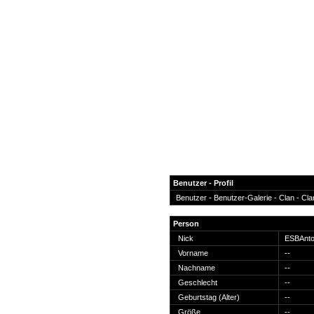
Benutzer - Profil
Benutzer -
Benutzer-Galerie
-
Clan
-
Cla
News
Person
Forum
Nick
ESBAnto
Vorname
--
COD-4 Ultrastats
Nachname
--
Gästebuch
Geschlecht
--
Registrieren
Geburtstag (Alter)
--
Passwort Vergessen?
Größe
--