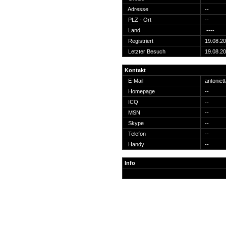
Suche
Adresse
--
PLZ - Ort
--
Land
----
Registriert
19.08.2
Letzter Besuch
19.08.2
Team
Kontakt
Member
E-Mail
antonie
Clanwars
Homepage
--
Awards
ICQ
--
Geschichte
MSN
--
Regeln
Skype
--
Telefon
--
Handy
--
Info
Community
Servers
Downloads
Kalender
Links