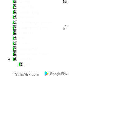
Lounge
Anno 1800
Diablo / POE2
Battlefield
Die Wickinger sind los
Escape from Tarkov
Pal World
LoL
Pokern
Steamgames
Warriors and Traders
World of...
AFK