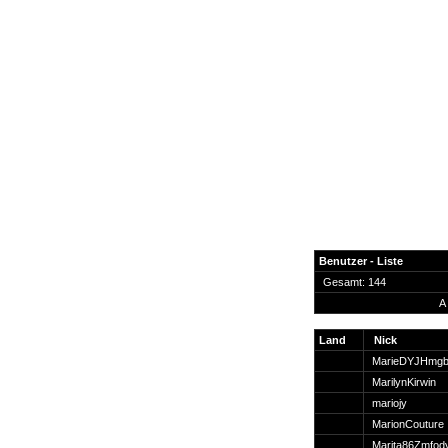
Benutzer - Liste
Gesamt: 144
A
News
Forum
Land
Nick
MarieDYJHmg
COD-4 Ultrastats
MarilynKirwin
Gästebuch
mariojy
Registrieren
MarionCouture
Passwort Vergessen?
Marita86Zmfod