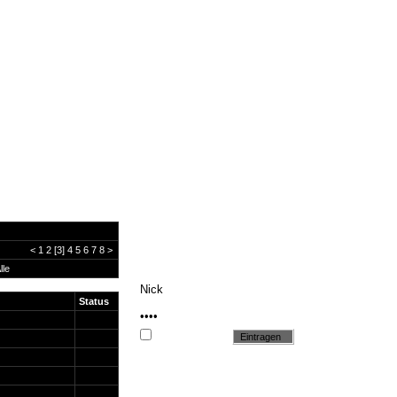
<
1
2
[3]
4
5
6
7
8
>
lle
Status
Cookie setzen