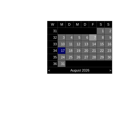
W
M
D
M
D
F
S
S
31
1
2
32
3
4
5
6
7
8
9
33
10
11
12
13
14
15
16
34
17
18
19
20
21
22
23
35
24
25
26
27
28
29
30
36
31
<
August 2026
>
Online
14
Heute
829
Monat
30471
Gesamt
2928656