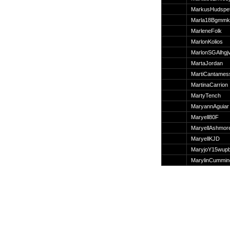
Suche
MarkusHudspe
Marla18Bgmmk
MarleneFolk
MarlonKolios
MarlonSGAlhgj
Team
MartaJordan
Member
MartiCantames
Clanwars
MartinaCarrion
Awards
MartyTench
Geschichte
MaryannAguiar
Regeln
Maryell80F
MaryellAshmor
MaryellKJD
MaryjoY15wup
MarylinCummin
Community
Servers
Downloads
Kalender
Links