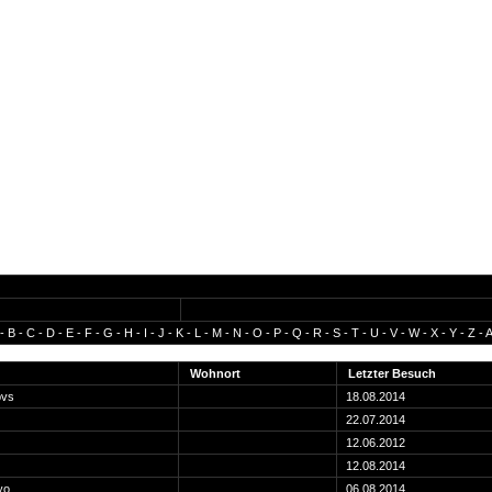
-
B
-
C
-
D
-
E
-
F
-
G
-
H
-
I
-
J
-
K
-
L
-
M
-
N
-
O
-
P
-
Q
-
R
-
S
-
T
-
U
-
V
-
W
-
X
-
Y
-
Z
-
A
Wohnort
Letzter Besuch
bvs
18.08.2014
22.07.2014
12.06.2012
12.08.2014
yo
06.08.2014