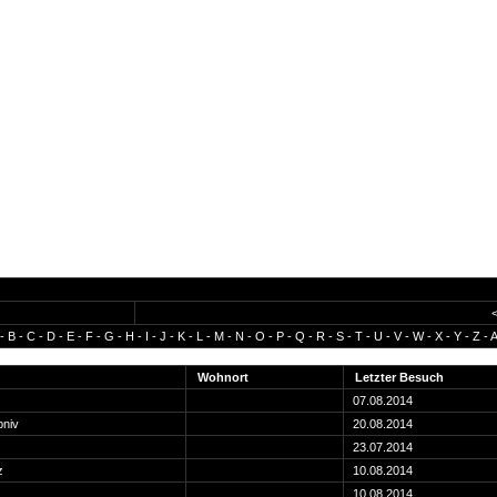
-
B
-
C
-
D
-
E
-
F
-
G
-
H
-
I
-
J
-
K
-
L
-
M
-
N
-
O
-
P
-
Q
-
R
-
S
-
T
-
U
-
V
-
W
-
X
-
Y
-
Z
-
A
Wohnort
Letzter Besuch
07.08.2014
niv
20.08.2014
23.07.2014
z
10.08.2014
10.08.2014