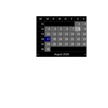
W
M
D
M
D
F
S
S
31
1
2
32
3
4
5
6
7
8
9
33
10
11
12
13
14
15
16
34
17
18
19
20
21
22
23
35
24
25
26
27
28
29
30
36
31
<
August 2026
>
Online
12
Heute
2295
Monat
34773
Gesamt
2932958