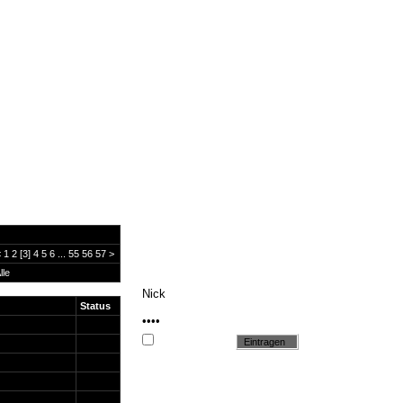
<
1
2
[3]
4
5
6
...
55
56
57
>
lle
Status
Cookie setzen