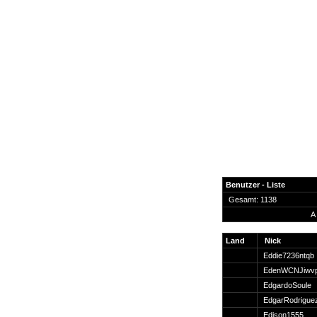
Benutzer - Liste
Gesamt: 1138
A
News
Forum
Land
Nick
Eddie7236ntqb
COD-4 Ultrastats
EdenWCNJiwvp
Gästebuch
EdgardoSoule
Registrieren
EdgarRodrigue
Passwort Vergessen?
Edison1555