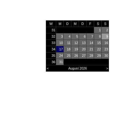
W
M
D
M
D
F
S
S
31
1
2
32
3
4
5
6
7
8
9
33
10
11
12
13
14
15
16
34
17
18
19
20
21
22
23
35
24
25
26
27
28
29
30
36
31
<
August 2026
>
Online
9
Heute
731
Monat
35494
Gesamt
2933679