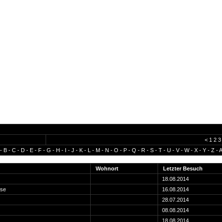
<
1
2
3
-
B
-
C
-
D
-
E
-
F
-
G
-
H
-
I
-
J
-
K
-
L
-
M
-
N
-
O
-
P
-
Q
-
R
-
S
-
T
-
U
-
V
-
W
-
X
-
Y
-
Z
-
A
Wohnort
Letzter Besuch
18.08.2014
use
16.08.2014
28.07.2014
08.08.2014
18.08.2014