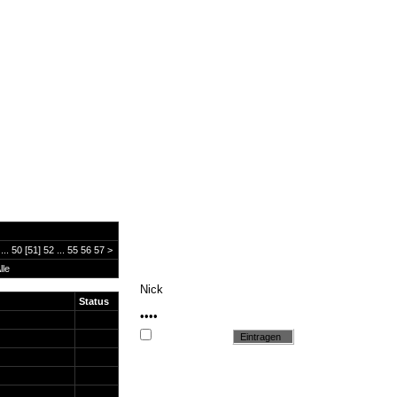
...
50
[51]
52
...
55
56
57
>
lle
Status
Cookie setzen