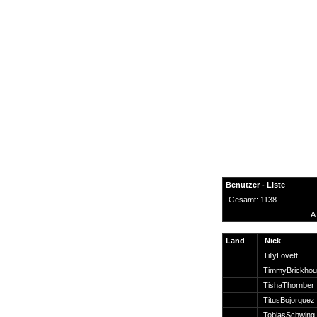
Benutzer - Liste
Gesamt: 1138
A
News
Forum
Land
Nick
TillyLovett
COD-4 Ultrastats
TimmyBrickho
Gästebuch
TishaThornber
Registrieren
TitusBojorquez
Passwort Vergessen?
TobiasSchwing