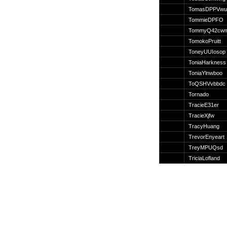
Suche
TomasDPPVwu
TommieDPFO
TommyQ42cw
TomokoPruitt
ToneyUUIosop
Team
ToniaHarkness
Member
ToniaYlnwboo
Clanwars
ToQSHVvbbdc
Awards
Tornado
Geschichte
TracieE31er
Regeln
TracieXjfw
TracyHuang
TrevorEnyeart
TreyMPUQsd
TriciaLofland
Community
Servers
Downloads
Kalender
Links