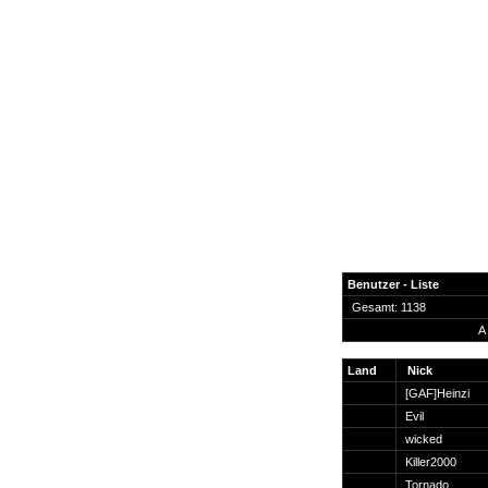
Benutzer - Liste
Gesamt: 1138
A
News
Forum
Land
Nick
[GAF]Heinzi
COD-4 Ultrastats
Evil
Gästebuch
wicked
Registrieren
Killer2000
Passwort Vergessen?
Tornado