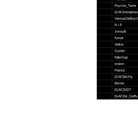
Suche
Psycho_Tante
[GAF]mindphas
ViennaOldBoy
R.!.P
JonnyB
Team
Konat
Member
Volker
Clanwars
Gorbin
Awards
KillerGigi
Geschichte
erdem
Regeln
Patrick
[GAF]McFly
Bernie
[GAF]SIDT
[GAF]Sir_Daffy
Community
Servers
Downloads
Kalender
Links