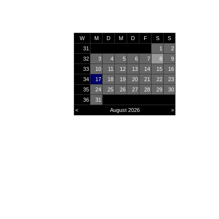
W
M
D
M
D
F
S
S
31
1
2
32
3
4
5
6
7
8
9
33
10
11
12
13
14
15
16
34
17
18
19
20
21
22
23
35
24
25
26
27
28
29
30
36
31
<
August 2026
>
Online
19
Heute
2386
Monat
34864
Gesamt
2933049