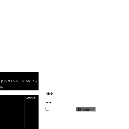
<
[1]
2
3
4
5
6
...
55
56
57
>
lle
Status
Cookie setzen