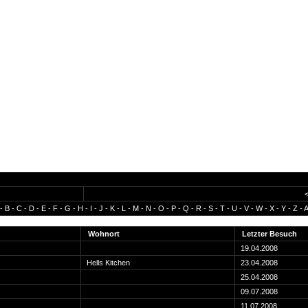
-
B
-
C
-
D
-
E
-
F
-
G
-
H
-
I
-
J
-
K
-
L
-
M
-
N
-
O
-
P
-
Q
-
R
-
S
-
T
-
U
-
V
-
W
-
X
-
Y
-
Z
-
A
Wohnort
Letzter Besuch
19.04.2008
Hells Kitchen
23.04.2008
25.04.2008
09.07.2008
11.07.2008