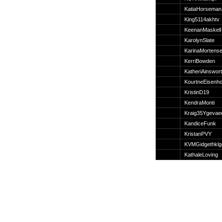
Suche
KatiaHorseman
King5114akhtv
KeenanMaskell
KarolynSlate
KarinaMortens
Team
KerriBowden
Member
KatheriAinswort
Clanwars
KourtneEisenh
Awards
KristinD19
Geschichte
KendraMonti
Regeln
Kraig35Ygevae
KandiceFunk
KristanPVY
KVMGidgethklg
KathaleLoving
Community
Servers
Downloads
Kalender
Links