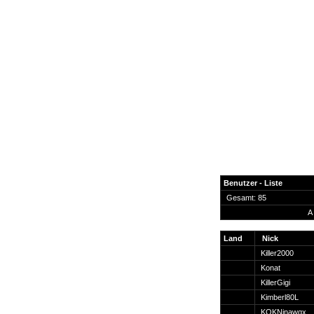
Benutzer - Liste
Gesamt: 85
A
News
Forum
Land
Nick
Killer2000
COD-4 Ultrastats
Konat
Gästebuch
KillerGigi
Registrieren
Kimberl80L
Passwort Vergessen?
KOKNinawqx