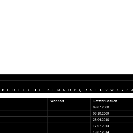
-
B
-
C
-
D
-
E
-
F
-
G
-
H
-
I
-
J
-
K
-
L
-
M
-
N
-
O
-
P
-
Q
-
R
-
S
-
T
-
U
-
V
-
W
-
X
-
Y
-
Z
-
A
Wohnort
Letzter Besuch
09.07.2008
08.10.2009
26.04.2010
17.07.2014
19.07.2014