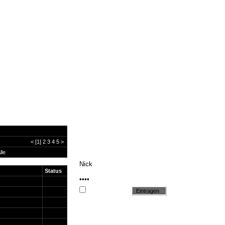
<
[1]
2
3
4
5
>
lle
Status
Cookie setzen