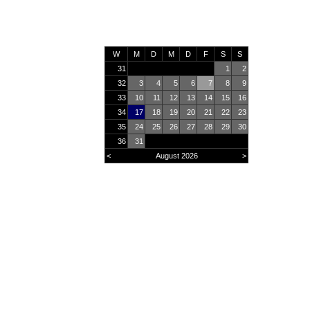
W
M
D
M
D
F
S
S
31
1
2
32
3
4
5
6
7
8
9
33
10
11
12
13
14
15
16
34
17
18
19
20
21
22
23
35
24
25
26
27
28
29
30
36
31
<
August 2026
>
Online
15
Heute
2202
Monat
31753
Gesamt
2929938