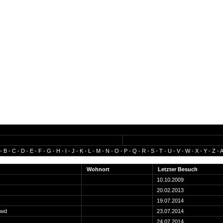
-
B
-
C
-
D
-
E
-
F
-
G
-
H
-
I
-
J
-
K
-
L
-
M
-
N
-
O
-
P
-
Q
-
R
-
S
-
T
-
U
-
V
-
W
-
X
-
Y
-
Z
-
A
Wohnort
Letzter Besuch
10.10.2009
20.02.2013
19.07.2014
swd
23.07.2014
24.07.2014