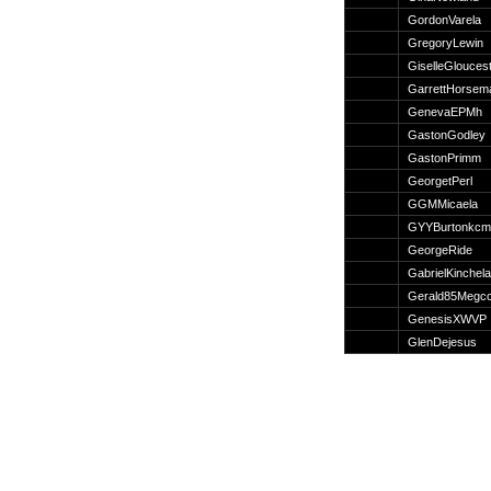
Suche
GordonVarela
GregoryLewin
GiselleGlouces
GarrettHorsem
GenevaEPMh
Team
GastonGodley
Member
GastonPrimm
Clanwars
GeorgetPerl
Awards
GGMMicaela
Geschichte
GYYBurtonkcm
Regeln
GeorgeRide
GabrielKinchela
Gerald85Megcc
GenesisXWVP
GlenDejesus
Community
Servers
Downloads
Kalender
Links