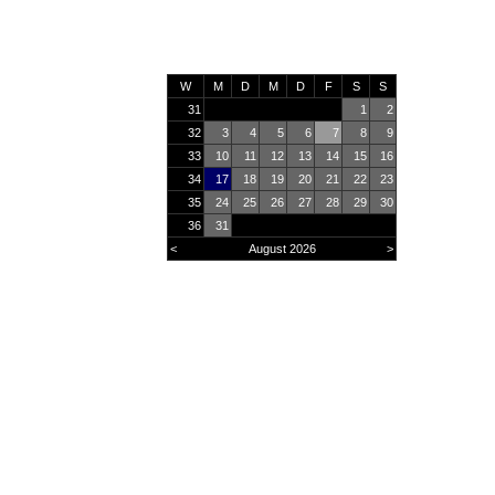
W
M
D
M
D
F
S
S
31
1
2
32
3
4
5
6
7
8
9
33
10
11
12
13
14
15
16
34
17
18
19
20
21
22
23
35
24
25
26
27
28
29
30
36
31
<
August 2026
>
Online
13
Heute
2153
Monat
31704
Gesamt
2929889