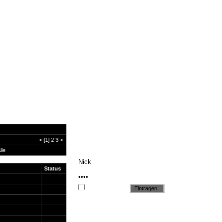
<
[1]
2
3
>
lle
Status
Cookie setzen