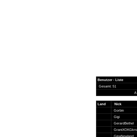
Benutzer - Liste
Gesamt: 51
A
News
Forum
Land
Nick
Gorbin
COD-4 Ultrastats
Gigi
Gästebuch
GerardBethel
Registrieren
GrantXOKGkr
Passwort Vergessen?
GinaNewland