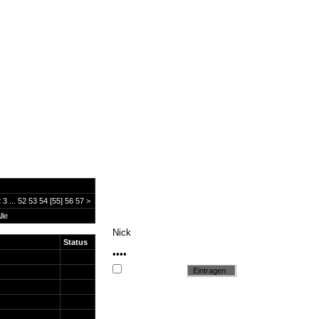
2
3
...
52
53
54
[55]
56
57
>
lle
Status
Cookie setzen