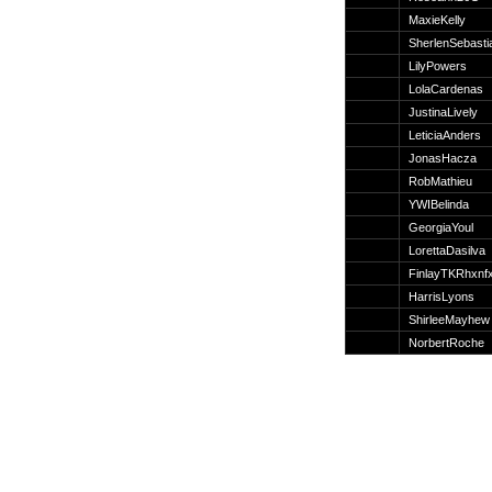
Suche
MaxieKelly
SherlenSebasti
LilyPowers
LolaCardenas
JustinaLively
Team
LeticiaAnders
Member
JonasHacza
Clanwars
RobMathieu
Awards
YWIBelinda
Geschichte
GeorgiaYoul
Regeln
LorettaDasilva
FinlayTKRhxnf
HarrisLyons
ShirleeMayhew
NorbertRoche
Community
Servers
Downloads
Kalender
Links