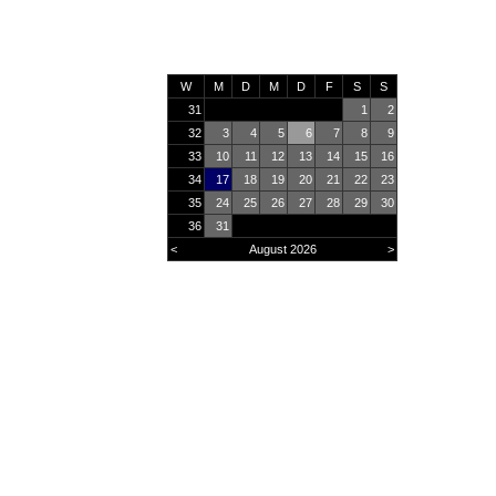
W
M
D
M
D
F
S
S
31
1
2
32
3
4
5
6
7
8
9
33
10
11
12
13
14
15
16
34
17
18
19
20
21
22
23
35
24
25
26
27
28
29
30
36
31
<
August 2026
>
Online
39
Heute
1794
Monat
28619
Gesamt
2926804