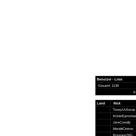
Benutzer - Liste
Gesamt: 1138
A
News
Forum
Land
Nick
ToneyUUIosop
COD-4 Ultrastats
KristinEarnsha
Gästebuch
JereConolly
Registrieren
MeriditCintron
Passwort Vergessen?
Roseann26G