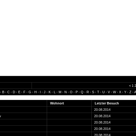
<
1
-
B
-
C
-
D
-
E
-
F
-
G
-
H
-
I
-
J
-
K
-
L
-
M
-
N
-
O
-
P
-
Q
-
R
-
S
-
T
-
U
-
V
-
W
-
X
-
Y
-
Z
-
A
Wohnort
Letzter Besuch
20.08.2014
w
20.08.2014
20.08.2014
20.08.2014
20.08.2014