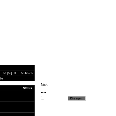
...
51
[52]
53
...
55
56
57
>
lle
Status
Cookie setzen