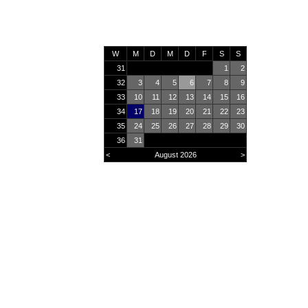
W
M
D
M
D
F
S
S
31
1
2
32
3
4
5
6
7
8
9
33
10
11
12
13
14
15
16
34
17
18
19
20
21
22
23
35
24
25
26
27
28
29
30
36
31
<
August 2026
>
Online
17
Heute
184
Monat
27276
Gesamt
2925461