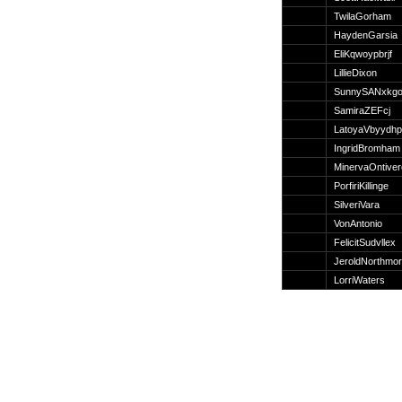
Suche
TwilaGorham
HaydenGarsia
EliKqwoypbrjf
LillieDixon
SunnySANxkg
Team
SamiraZEFcj
Member
LatoyaVbyydhp
Clanwars
IngridBromham
Awards
MinervaOntiver
Geschichte
PorfiriKillinge
Regeln
SilveriVara
VonAntonio
FelicitSudvllex
JeroldNorthmo
LorriWaters
Community
Servers
Downloads
Kalender
Links