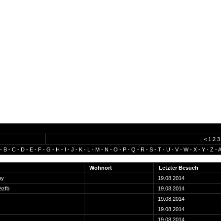
<
1
2
3
-
B
-
C
-
D
-
E
-
F
-
G
-
H
-
I
-
J
-
K
-
L
-
M
-
N
-
O
-
P
-
Q
-
R
-
S
-
T
-
U
-
V
-
W
-
X
-
Y
-
Z
-
A
Wohnort
Letzter Besuch
py
19.08.2014
zfb
19.08.2014
19.08.2014
19.08.2014
19.08.2014