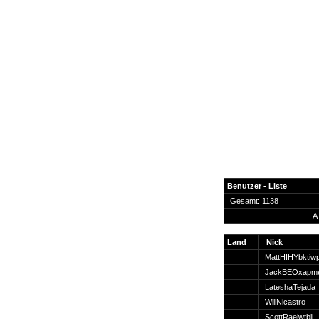
Benutzer - Liste
Gesamt: 1138
A
News
Forum
Land
Nick
MattHIHYbktiw
COD-4 Ultrastats
JackBEOxapme
Gästebuch
LateshaTejada
Registrieren
WillNicastro
Passwort Vergessen?
ScottRaelwtbli