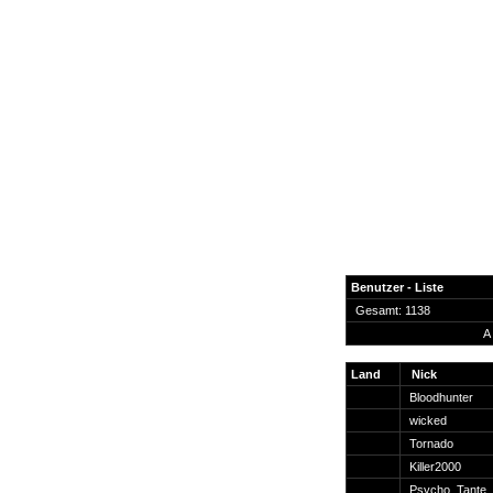
Benutzer - Liste
Gesamt: 1138
A
News
Forum
Land
Nick
Bloodhunter
COD-4 Ultrastats
wicked
Gästebuch
Tornado
Registrieren
Killer2000
Passwort Vergessen?
Psycho_Tante