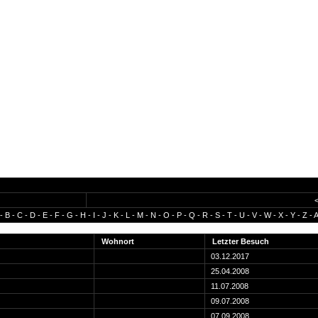
-
B
-
C
-
D
-
E
-
F
-
G
-
H
-
I
-
J
-
K
-
L
-
M
-
N
-
O
-
P
-
Q
-
R
-
S
-
T
-
U
-
V
-
W
-
X
-
Y
-
Z
-
A
Wohnort
Letzter Besuch
03.12.2017
25.04.2008
11.07.2008
09.07.2008
07.09.2008