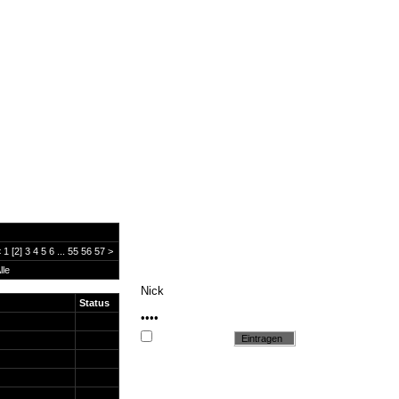
<
1
[2]
3
4
5
6
...
55
56
57
>
lle
Status
Cookie setzen