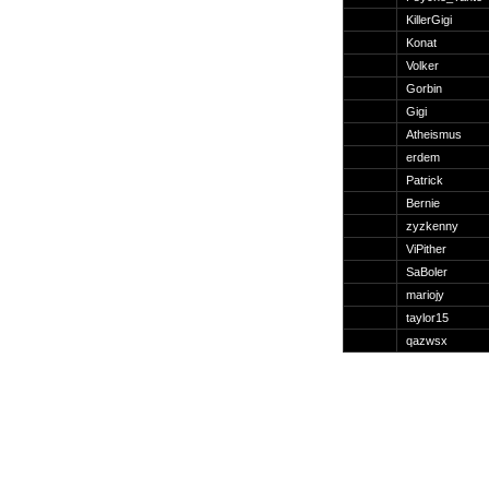
Suche
KillerGigi
Konat
Volker
Gorbin
Gigi
Team
Atheismus
Member
erdem
Clanwars
Patrick
Awards
Bernie
Geschichte
zyzkenny
Regeln
ViPither
SaBoler
mariojy
taylor15
qazwsx
Community
Servers
Downloads
Kalender
Links