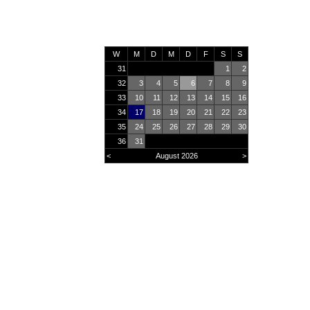
W
M
D
M
D
F
S
S
31
1
2
32
3
4
5
6
7
8
9
33
10
11
12
13
14
15
16
34
17
18
19
20
21
22
23
35
24
25
26
27
28
29
30
36
31
<
August 2026
>
Online
44
Heute
2021
Monat
28846
Gesamt
2927031