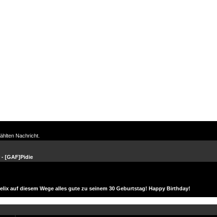
ählten Nachricht.
 -
[GAF]Pidie
lix auf diesem Wege alles gute zu seinem 30 Geburtstag! Happy Birthday!