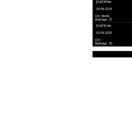
Suche
[GAF]Pidie
18.09.2019
Ort: Berlin
Beiträge: 37
[GAF]Felix
03.09.2025
Team
Ort: -
Member
Beiträge: 35
Clanwars
Awards
Geschichte
Regeln
Community
Servers
Downloads
Kalender
Links