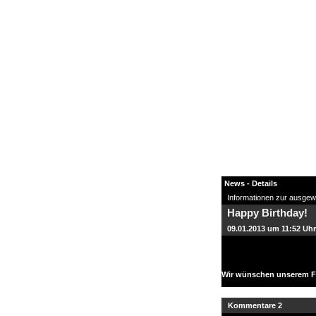
News - Details
Informationen zur ausgew
Happy Birthday!
News
09.01.2013 um 11:52 Uhr
Forum
COD-4 Ultrastats
Gästebuch
Wir wünschen unserem Fe
Registrieren
Passwort Vergessen?
Kommentare 2