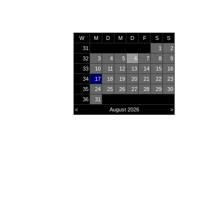
W
M
D
M
D
F
S
S
31
1
2
32
3
4
5
6
7
8
9
33
10
11
12
13
14
15
16
34
17
18
19
20
21
22
23
35
24
25
26
27
28
29
30
36
31
<
August 2026
>
Online
20
Heute
268
Monat
27339
Gesamt
2925524