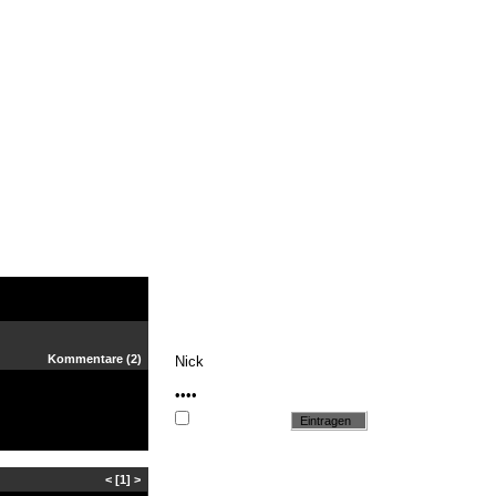
Kommentare
(2)
Cookie setzen
<
[1]
>