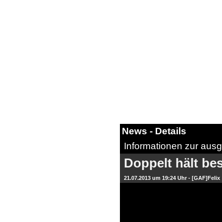
News - Details
Informationen zur ausg
News
Doppelt hält be
Forum
21.07.2013 um 19:24 Uhr -
[GAF]Felix
COD-4 Ultrastats
Gästebuch
Registrieren
Passwort Vergessen?