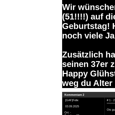
Suche
Wir wünschen
(51!!!!) auf 
Geburtstag!
Team
noch viele Ja
Member
Clanwars
Awards
Zusätzlich h
Geschichte
Regeln
seinen 37er 
Happy Glühst
weg du Alter
Community
Servers
Kommentare 2
Downloads
[GAF]Felix
# 1 - 
Kalender
03.09.2025
Ois gu
Links
Ort: -