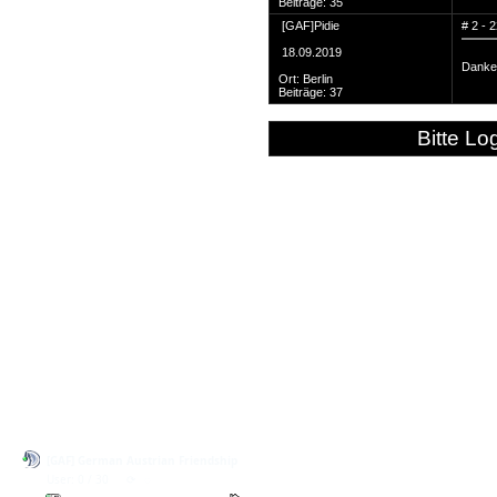
Beiträge: 35
Link Us
[GAF]Pidie
# 2 - 
Quotes
18.09.2019
Faq
Danke 
Ort: Berlin
Artikel - Tutorials
Beiträge: 37
Gallery
Bitte L
Joinus
Fightus
Mailus
Imprint
Scriptinfo
[GAF] German Austrian Friendship
User: 0 / 30
⟳
◌