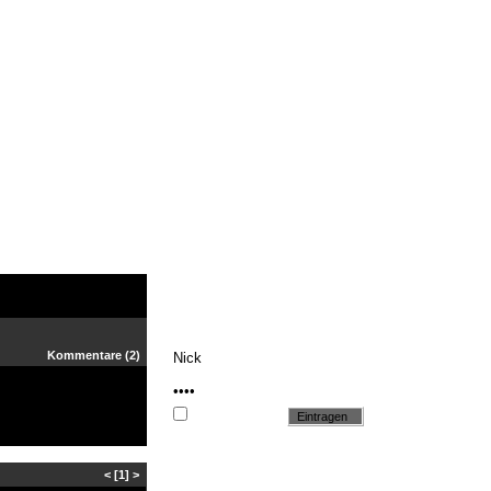
Kommentare
(2)
Cookie setzen
<
[1]
>