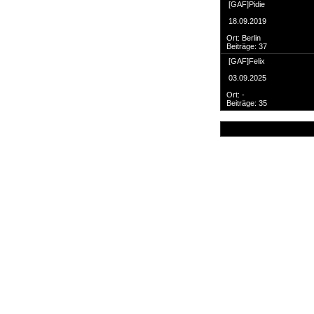
Suche
[GAF]Pidie
18.09.2019
Ort: Berlin
Beiträge: 37
[GAF]Felix
03.09.2025
Team
Ort: -
Member
Beiträge: 35
Clanwars
Awards
Geschichte
Regeln
Community
Servers
Downloads
Kalender
Links