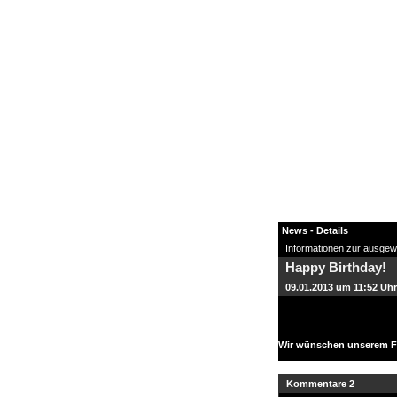
News - Details
Informationen zur ausgew
Happy Birthday!
News
09.01.2013 um 11:52 Uhr
Forum
COD-4 Ultrastats
Gästebuch
Wir wünschen unserem Fe
Registrieren
Passwort Vergessen?
Kommentare 2