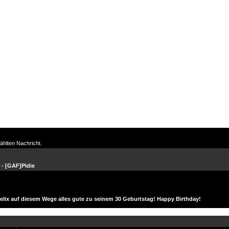
ählten Nachricht.
 -
[GAF]Pidie
lix auf diesem Wege alles gute zu seinem 30 Geburtstag! Happy Birthday!