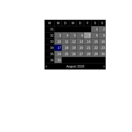
W
M
D
M
D
F
S
S
31
1
2
32
3
4
5
6
7
8
9
33
10
11
12
13
14
15
16
34
17
18
19
20
21
22
23
35
24
25
26
27
28
29
30
36
31
<
August 2026
>
Online
15
Heute
1214
Monat
30798
Gesamt
2928983