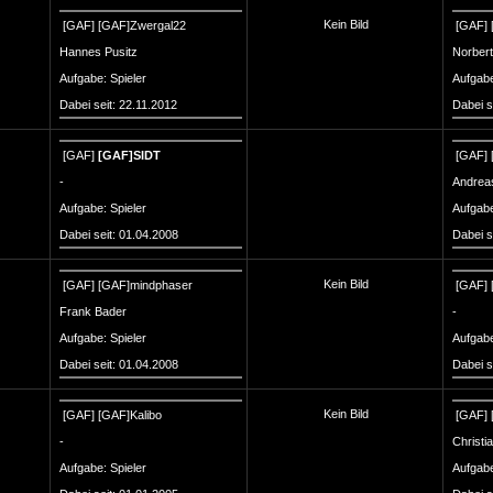
Kein Bild
[GAF]
[GAF]Zwergal22
[GAF]
Hannes Pusitz
Norber
Aufgabe: Spieler
Aufgabe
Dabei seit: 22.11.2012
Dabei s
[GAF]
[GAF]SIDT
[GAF]
-
Andreas
Aufgabe: Spieler
Aufgabe
Dabei seit: 01.04.2008
Dabei s
Kein Bild
[GAF]
[GAF]mindphaser
[GAF]
Frank Bader
-
Aufgabe: Spieler
Aufgabe
Dabei seit: 01.04.2008
Dabei s
Kein Bild
[GAF]
[GAF]Kalibo
[GAF]
-
Christi
Aufgabe: Spieler
Aufgabe