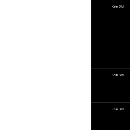
Suche
Kein Bild
Team
Member
Clanwars
Awards
Geschichte
Regeln
Kein Bild
Community
Servers
Kein Bild
Downloads
Kalender
Links