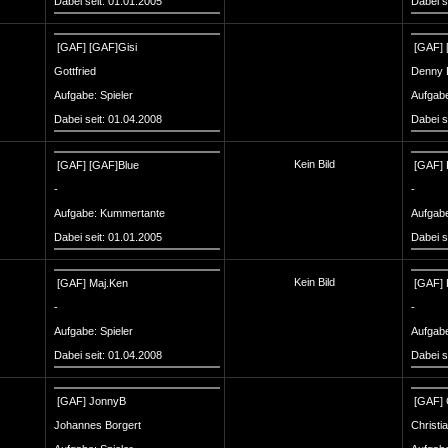
Dabei seit: 01.01.2005
Dabei s
[GAF]
[GAF]Gisi
[GAF]
Gottfried
Denny 
Aufgabe: Spieler
Aufgabe
Dabei seit: 01.04.2008
Dabei s
Kein Bild
[GAF]
[GAF]Blue
[GAF]
-
-
Aufgabe: Kummertante
Aufgabe
Dabei seit: 01.01.2005
Dabei s
Kein Bild
[GAF]
Maj.Ken
[GAF]
-
-
Aufgabe: Spieler
Aufgabe
Dabei seit: 01.04.2008
Dabei s
[GAF]
JonnyB
[GAF]
Johannes Borgert
Christi