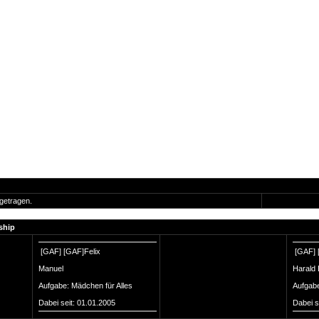
getragen.
ship
[GAF]
[GAF]Felix
[GAF]
Manuel
Harald 
Aufgabe: Mädchen für Alles
Aufgab
Dabei seit: 01.01.2005
Dabei s