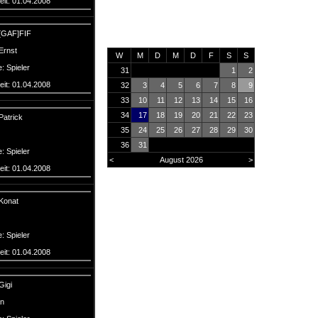
eit: 01.04.2008
[GAF]FIF
Ernst
W
M
D
M
D
F
S
S
: Spieler
31
1
2
eit: 01.04.2008
32
3
4
5
6
7
8
9
33
10
11
12
13
14
15
16
34
17
18
19
20
21
22
23
Patrick
35
24
25
26
27
28
29
30
36
31
: Spieler
<
August 2026
>
eit: 01.04.2008
Konat
: Spieler
Online
20
Heute
708
eit: 01.04.2008
Monat
35471
Gesamt
2933656
Gigi
an