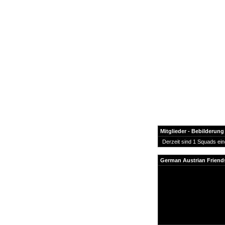
Mitglieder - Bebilderung
Derzeit sind 1 Squads ein
News
German Austrian Friend
Forum
COD-4 Ultrastats
Gästebuch
Registrieren
Passwort Vergessen?