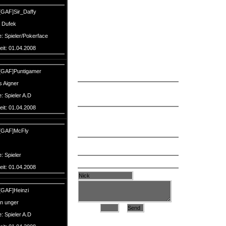
[GAF]Sir_Daffy
Keine Einträge gefunden.
t Dufek
: Spieler/Pokerface
eit: 01.04.2008
[GAF]Puntigamer
[GAF]Pidie:
 Aigner
Atheismus:
Nah und ich jedes Jahr und ich gebe
: Spieler A.D
nicht so an
eit: 01.04.2008
Atheismus:
Suche noch 4 Leute für ARGO GRATIS
und besser als AAO
brauch aber noch
[GAF]McFly
ein neues Head set ...
Atheismus:
dan bin ich weider im ts
: Spieler
[GAF]Kalibo:
eit: 01.04.2008
Archiv
[GAF]Heinzi
an unger
Liste
: Spieler A.D