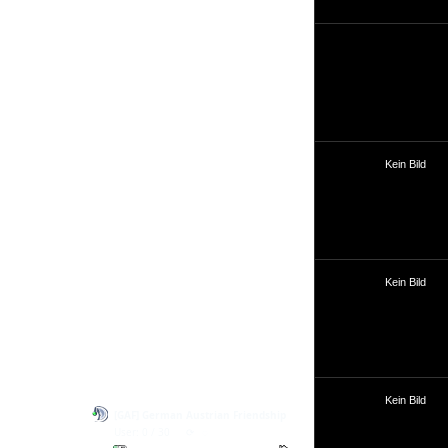
Link Us
Quotes
Faq
Artikel - Tutorials
Gallery
Kein Bild
Joinus
Fightus
Mailus
Imprint
Kein Bild
Scriptinfo
Kein Bild
[GAF] German Austrian Friendship
User: 0 / 30
⟳
◌