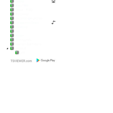
Lounge
Anno 1800
Diablo / POE2
Battlefield
Die Wickinger sind los
Escape from Tarkov
Pal World
LoL
Pokern
Steamgames
Warriors and Traders
World of...
AFK