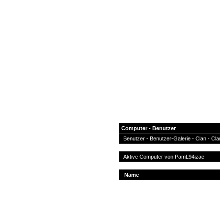
Computer - Benutzer
Benutzer
-
Benutzer-Galerie
-
Clan
-
Cla
News
Aktive Computer von
PamL94izae
Forum
Name
COD-4 Ultrastats
Gästebuch
Registrieren
Passwort Vergessen?