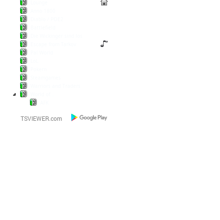
Lounge
Anno 1800
Diablo / POE2
Battlefield
Die Wickinger sind los
Escape from Tarkov
Pal World
LoL
Pokern
Steamgames
Warriors and Traders
World of...
AFK