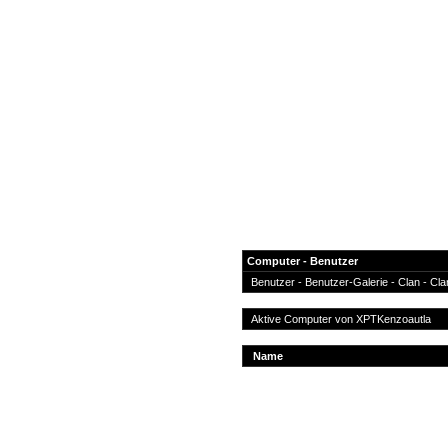
Computer - Benutzer
Benutzer
-
Benutzer-Galerie
-
Clan
-
Cla
News
Aktive Computer von
XPTKenzoautla
Forum
Name
COD-4 Ultrastats
Gästebuch
Registrieren
Passwort Vergessen?