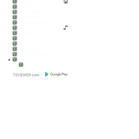
Lounge
Anno 1800
Diablo / POE2
Battlefield
Die Wickinger sind los
Escape from Tarkov
Pal World
LoL
Pokern
Steamgames
Warriors and Traders
World of...
AFK