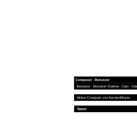
Computer - Benutzer
Benutzer
-
Benutzer-Galerie
-
Clan
-
Cla
News
Aktive Computer von
KarolynMoyes
Forum
Name
COD-4 Ultrastats
Gästebuch
Registrieren
Passwort Vergessen?