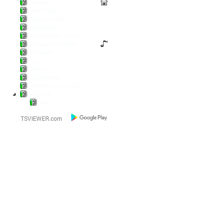
Lounge
Anno 1800
Diablo / POE2
Battlefield
Die Wickinger sind los
Escape from Tarkov
Pal World
LoL
Pokern
Steamgames
Warriors and Traders
World of...
AFK