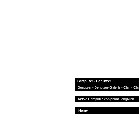
Computer - Benutzer
Benutzer
-
Benutzer-Galerie
-
Clan
-
Cla
News
Aktive Computer von
phamCongMinh
Forum
Name
COD-4 Ultrastats
Gästebuch
Registrieren
Passwort Vergessen?