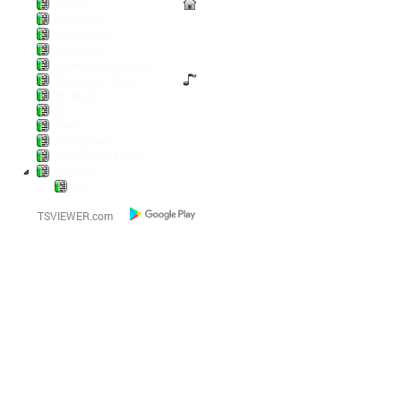
Lounge
Anno 1800
Diablo / POE2
Battlefield
Die Wickinger sind los
Escape from Tarkov
Pal World
LoL
Pokern
Steamgames
Warriors and Traders
World of...
AFK