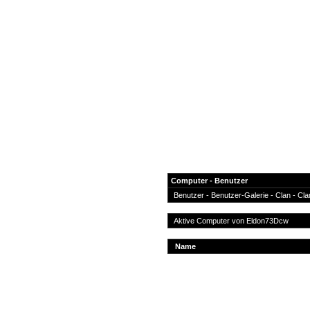
Computer - Benutzer
Benutzer
-
Benutzer-Galerie
-
Clan
-
Cla
News
Aktive Computer von
Eldon73Dcw
Forum
Name
COD-4 Ultrastats
Gästebuch
Registrieren
Passwort Vergessen?