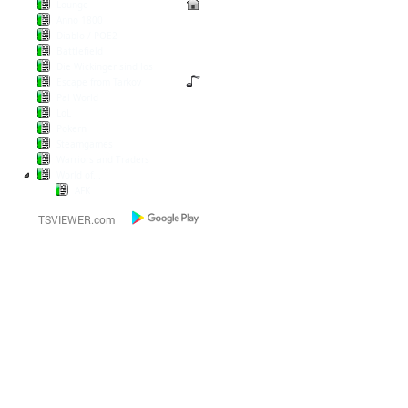
Lounge
Anno 1800
Diablo / POE2
Battlefield
Die Wickinger sind los
Escape from Tarkov
Pal World
LoL
Pokern
Steamgames
Warriors and Traders
World of...
AFK