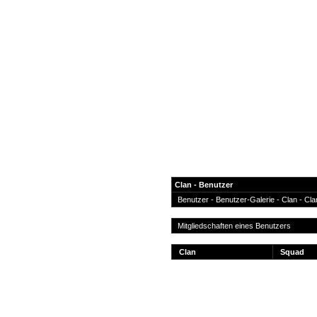
Clan - Benutzer
Benutzer
-
Benutzer-Galerie
- Clan -
Cla
News
Mitgliedschaften eines Benutzers
Forum
Clan
Squad
COD-4 Ultrastats
Gästebuch
Registrieren
Passwort Vergessen?