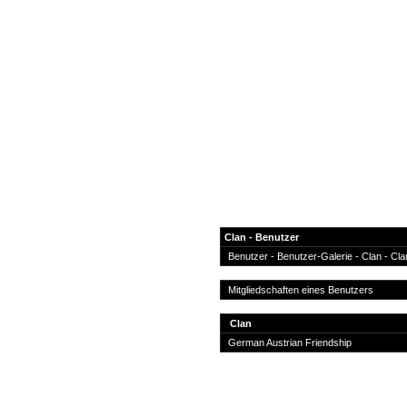
Clan - Benutzer
Benutzer
-
Benutzer-Galerie
- Clan -
Cla
News
Mitgliedschaften eines Benutzers
Forum
Clan
COD-4 Ultrastats
German Austrian Friendship
Gästebuch
Registrieren
Passwort Vergessen?