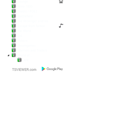
Lounge
Anno 1800
Diablo / POE2
Battlefield
Die Wickinger sind los
Escape from Tarkov
Pal World
LoL
Pokern
Steamgames
Warriors and Traders
World of...
AFK