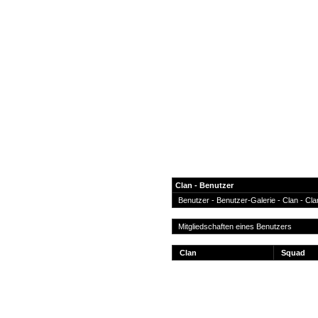
Clan - Benutzer
Benutzer
-
Benutzer-Galerie
- Clan -
Cla
News
Mitgliedschaften eines Benutzers
Forum
Clan
Squad
COD-4 Ultrastats
Gästebuch
Registrieren
Passwort Vergessen?