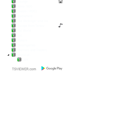
Lounge
Anno 1800
Diablo / POE2
Battlefield
Die Wickinger sind los
Escape from Tarkov
Pal World
LoL
Pokern
Steamgames
Warriors and Traders
World of...
AFK