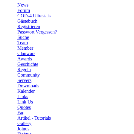
News
Forum
COD-4 Ultrastats
Gästebuch
Registrieren
Passwort Vergessen?
Suche
Team
Member
Clanwars
Awards
Geschichte
Regeln
Community
Servers
Downloads
Kalender
Links
Link Us
Quotes
Faq
Artikel - Tutorials
Gallery
Joinus