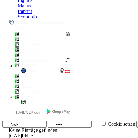
Fightus
Mailus
Imprint
Scriptinfo
[GAF] German Austrian Friendship
User: 1 / 30
⟳
◌
Lounge
Anno 1800
Diablo / POE2
Battlefield
Die Wickinger sind los
Escape from Tarkov
Pal World
Felix01
LoL
Pokern
Steamgames
Warriors and Traders
World of...
AFK
Cookie setzen
Keine Einträge gefunden.
[GAF]Pidie: