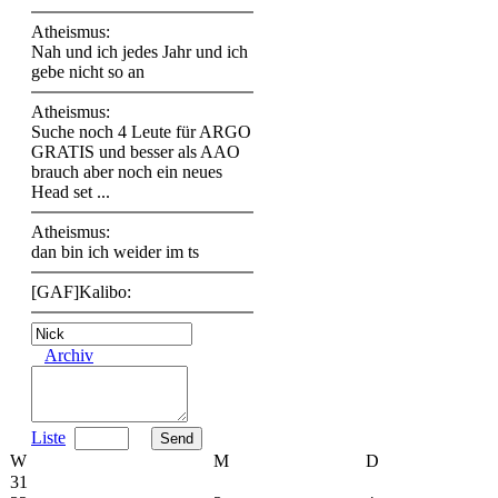
Atheismus:
Nah und ich jedes Jahr und ich
gebe nicht so an
Atheismus:
Suche noch 4 Leute für ARGO
GRATIS und besser als AAO
brauch aber noch ein neues
Head set ...
Atheismus:
dan bin ich weider im ts
[GAF]Kalibo:
Archiv
Liste
W
M
D
31